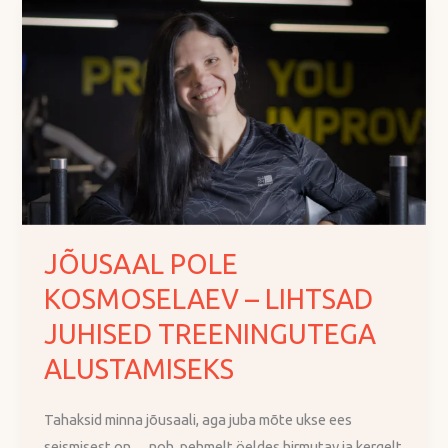
JÕUSAAL
POLE
KOSMOSELAEV
–
LIHTSAD
JUHISED
TREENINGUTEGA
ALUSTAMISEKS
JÕUSAAL POLE
KOSMOSELAEV – LIHTSAD
JUHISED TREENINGUTEGA
ALUSTAMISEKS
Tahaksid minna jõusaali, aga juba mõte ukse ees
seismisest on… noh, pehmelt öeldes hirmutav ja kergelt