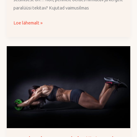
paralüüsi tekitav? Kujutad vaimusilmas
Loe lähemalt »
Kuidas
luua
endale
järjepidev
treeningharjumus?