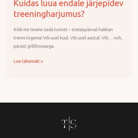
Kuidas luua endale järjepidev
treeningharjumus?
Kõik me teame seda tunnet – esmaspäeval hakkan
trenni tegema! Või uuel kuul. Või uuel aastal. Või… noh,
pärast grillihooaega.
Loe lähemalt »