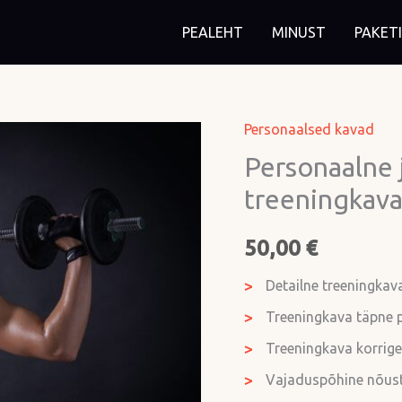
PEALEHT
MINUST
PAKET
Personaalsed kavad
Personaalne
ja
Personaalne 
struktureeritud
treeningkava 
treeningkava
(3
50,00
€
x
Detailne treeningkav
nädalas)
kogus
Treeningkava täpne 
Treeningkava korrige
Vajaduspõhine nõus