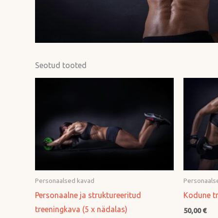
Seotud tooted
Personaalsed kavad
Personaals
Personaalne ja struktureeritud
Kodune t
treeningkava (5 x nädalas)
50,00
€