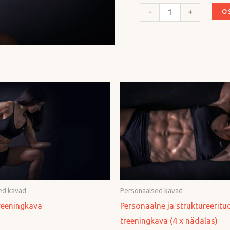
-
+
O
ed kavad
Personaalsed kavad
reeningkava
Personaalne ja struktureeritu
treeningkava (4 x nädalas)