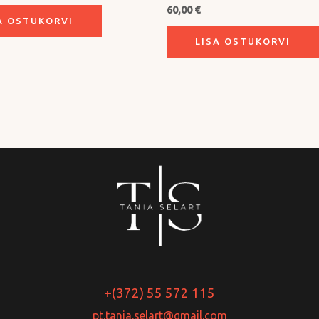
60,00
€
A OSTUKORVI
LISA OSTUKORVI
+(372) 55 572 115
pt.tania.selart@gmail.com