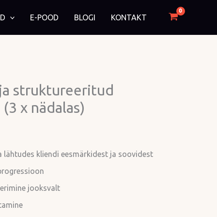
ID
E-POOD
BLOGI
KONTAKT
ja struktureeritud
(3 x nädalas)
a lähtudes kliendi eesmärkidest ja soovidest
progressioon
erimine jooksvalt
tamine