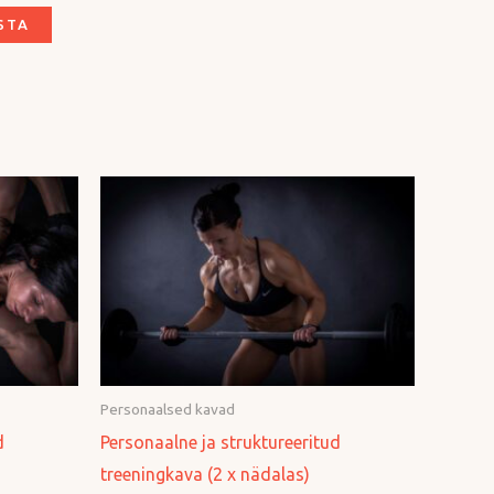
STA
Personaalsed kavad
d
Personaalne ja struktureeritud
treeningkava (2 x nädalas)